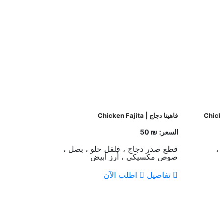
فاهيتا دجاج | Chicken Fajita
السعر:
₪ 50
،
قطع صدر دجاج ، فلفل حلو ، بصل ،
صوص مكسيكي ، أرز أبيض
تفاصيل
اطلب الآن