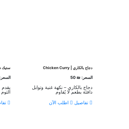
دجاج بالكاري | Chicken Curry
ستيك دجاج | k
السعر:
₪ 50
السعر:
دجاج بالكاري – نكهة غنية وتوابل
يقدم 
دافئة بطعم لا يُقاوم
الثوم
بالكري
تفاصيل
اطلب الآن
تفا