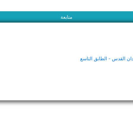
متابعة
مطعم زوار - Zuwar Restaurant
ان القدس - الطابق التاسع