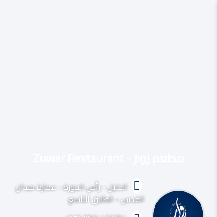
مطعم زوار - Zuwar Restaurant
الخليل - رأس الجورة - عمارة ميدان
القدس - الطابق التاسع