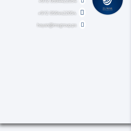
+972 0594422054
+972 0594422054
hayan@msgroup.ps