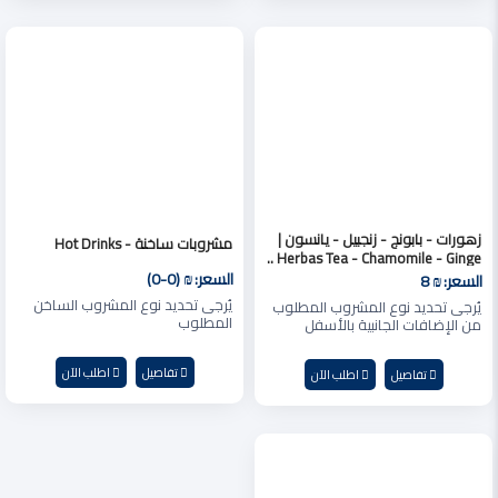
زهورات - بابونج - زنجبيل - يانسون |
مشروبات ساخنة - Hot Drinks
Herbas Tea - Chamomile - Ginge ..
السعر:
₪ (0-0)
السعر:
₪ 8
يُرجى تحديد نوع المشروب الساخن
يُرجى تحديد نوع المشروب المطلوب
المطلوب
من الإضافات الجانبية بالأسفل
تفاصيل
اطلب الآن
تفاصيل
اطلب الآن