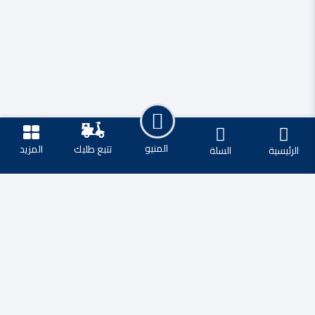
المنيو
تتبع طلبك
المزيد
الرئيسية
السلة
مطعم زوار - Zuwar Restaurant
hayan@msgroup.ps